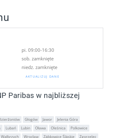
hu
pi. 09:00-16:30
sob. zamknięte
niedz. zamknięte
AKTUALIZUJ DANE
P Paribas w najbliższej
Dzierżoniów
Głogów
Jawor
Jelenia Góra
a
Lubań
Lubin
Oława
Oleśnica
Polkowice
Wałbrzych
Wrocław
Ząbkowice Śląskie
Zgorzelec