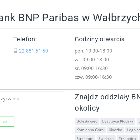
Bank BNP Paribas w Wałbrzyc
Telefon:
Godziny otwarcia
22 881 51 50
pon. 10:30-18:00
wt. 09:00-18:00
śr. 09:00-16:30
czw. 09:00-16:30
Znajdz oddziały BN
ożyczaniu!
okolicy
Bolesławiec
Bystrzyca Kłodzka
 >>
Kamienna Góra
Kłodzko
Legnic
Strzegom
Świdnica
Trzebnica