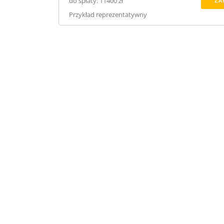
do spłaty: 11400 zł
ZA
Przykład reprezentatywny