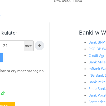
czw. 09:00-16:30
s
Banki w W
lkulator
Bank BNP 
mce
PKO BP Wa
Credit Agr
Bank Mill
mBank Wa
ltanta czy masz szansę na
ING Bank 
Bank Pekao
Erste Bank
zł
Bank Pocz
Santander