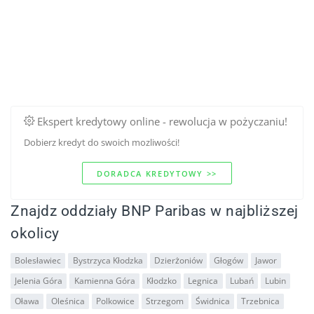
Ekspert kredytowy online - rewolucja w pożyczaniu!
Dobierz kredyt do swoich mozliwości!
DORADCA KREDYTOWY >>
Znajdz oddziały BNP Paribas w najbliższej
okolicy
Bolesławiec
Bystrzyca Kłodzka
Dzierżoniów
Głogów
Jawor
Jelenia Góra
Kamienna Góra
Kłodzko
Legnica
Lubań
Lubin
Oława
Oleśnica
Polkowice
Strzegom
Świdnica
Trzebnica