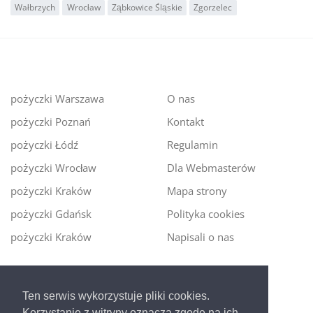
Wałbrzych
Wrocław
Ząbkowice Śląskie
Zgorzelec
pożyczki Warszawa
O nas
pożyczki Poznań
Kontakt
pożyczki Łódź
Regulamin
pożyczki Wrocław
Dla Webmasterów
pożyczki Kraków
Mapa strony
pożyczki Gdańsk
Polityka cookies
pożyczki Kraków
Napisali o nas
Digitalmoney.pl
Ten serwis wykorzystuje pliki cookies.
Ekspert kredytowy online
- nowa era szybkiego i
Korzystanie z witryny oznacza zgodę na ich