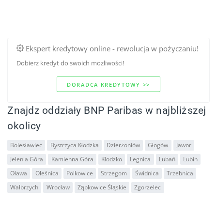
Ekspert kredytowy online - rewolucja w pożyczaniu!
Dobierz kredyt do swoich mozliwości!
DORADCA KREDYTOWY >>
Znajdz oddziały BNP Paribas w najbliższej
okolicy
Bolesławiec
Bystrzyca Kłodzka
Dzierżoniów
Głogów
Jawor
Jelenia Góra
Kamienna Góra
Kłodzko
Legnica
Lubań
Lubin
Oława
Oleśnica
Polkowice
Strzegom
Świdnica
Trzebnica
Wałbrzych
Wrocław
Ząbkowice Śląskie
Zgorzelec