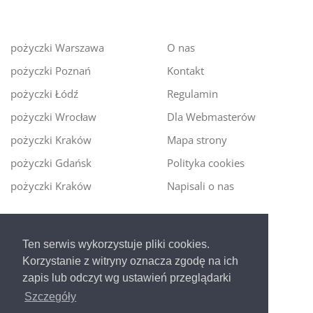
pożyczki Warszawa
O nas
pożyczki Poznań
Kontakt
pożyczki Łódź
Regulamin
pożyczki Wrocław
Dla Webmasterów
pożyczki Kraków
Mapa strony
pożyczki Gdańsk
Polityka cookies
pożyczki Kraków
Napisali o nas
Digitalmoney.pl
Ten serwis wykorzystuje pliki cookies.
Ekspert kredytowy online
- nowa era szybkiego i
Korzystanie z witryny oznacza zgodę na ich
bezpiecznego pożyczania!
zapis lub odczyt wg ustawień przeglądarki
Szczegóły