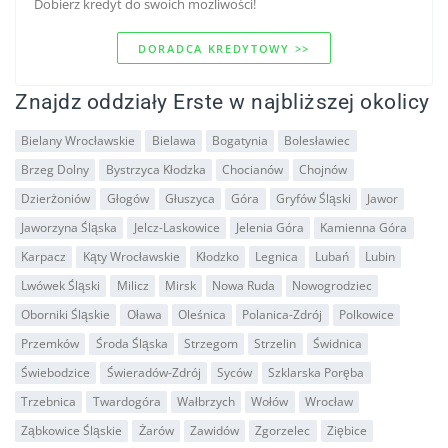
Dobierz kredyt do swoich mozliwości!
DORADCA KREDYTOWY >>
Znajdz oddziały Erste w najbliższej okolicy
Bielany Wrocławskie
Bielawa
Bogatynia
Bolesławiec
Brzeg Dolny
Bystrzyca Kłodzka
Chocianów
Chojnów
Dzierżoniów
Głogów
Głuszyca
Góra
Gryfów Śląski
Jawor
Jaworzyna Śląska
Jelcz-Laskowice
Jelenia Góra
Kamienna Góra
Karpacz
Kąty Wrocławskie
Kłodzko
Legnica
Lubań
Lubin
Lwówek Śląski
Milicz
Mirsk
Nowa Ruda
Nowogrodziec
Oborniki Śląskie
Oława
Oleśnica
Polanica-Zdrój
Polkowice
Przemków
Środa Śląska
Strzegom
Strzelin
Świdnica
Świebodzice
Świeradów-Zdrój
Syców
Szklarska Poręba
Trzebnica
Twardogóra
Wałbrzych
Wołów
Wrocław
Ząbkowice Śląskie
Żarów
Zawidów
Zgorzelec
Ziębice