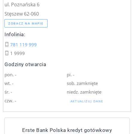
ul. Poznańska 6
Stęszew 62-060
ZOBACZ NA MAPIE
Infolinia:
781 119 999
1 9999
Godziny otwarcia
pon. -
pi. -
wt. -
sob. zamknięte
śr. -
niedz. zamknięte
czw. -
AKTUALIZUJ DANE
Erste Bank Polska kredyt gotówkowy