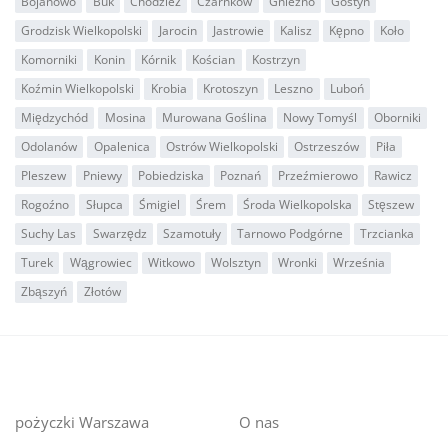
Bojanowo
Buk
Chodzież
Czarnków
Gniezno
Gostyń
Grodzisk Wielkopolski
Jarocin
Jastrowie
Kalisz
Kępno
Koło
Komorniki
Konin
Kórnik
Kościan
Kostrzyn
Koźmin Wielkopolski
Krobia
Krotoszyn
Leszno
Luboń
Międzychód
Mosina
Murowana Goślina
Nowy Tomyśl
Oborniki
Odolanów
Opalenica
Ostrów Wielkopolski
Ostrzeszów
Piła
Pleszew
Pniewy
Pobiedziska
Poznań
Przeźmierowo
Rawicz
Rogoźno
Słupca
Śmigiel
Śrem
Środa Wielkopolska
Stęszew
Suchy Las
Swarzędz
Szamotuły
Tarnowo Podgórne
Trzcianka
Turek
Wągrowiec
Witkowo
Wolsztyn
Wronki
Września
Zbąszyń
Złotów
pożyczki Warszawa
O nas