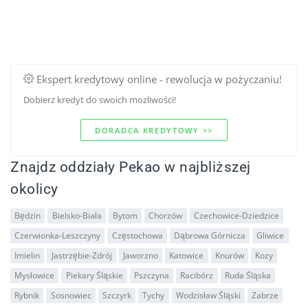
Ekspert kredytowy online - rewolucja w pożyczaniu!
Dobierz kredyt do swoich mozliwości!
DORADCA KREDYTOWY >>
Znajdz oddziały Pekao w najbliższej
okolicy
Będzin
Bielsko-Biała
Bytom
Chorzów
Czechowice-Dziedzice
Czerwionka-Leszczyny
Częstochowa
Dąbrowa Górnicza
Gliwice
Imielin
Jastrzębie-Zdrój
Jaworzno
Katowice
Knurów
Kozy
Mysłowice
Piekary Śląskie
Pszczyna
Racibórz
Ruda Śląska
Rybnik
Sosnowiec
Szczyrk
Tychy
Wodzisław Śląski
Zabrze