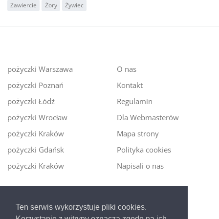
Zawiercie
Żory
Żywiec
pożyczki Warszawa
O nas
pożyczki Poznań
Kontakt
pożyczki Łódź
Regulamin
pożyczki Wrocław
Dla Webmasterów
pożyczki Kraków
Mapa strony
pożyczki Gdańsk
Polityka cookies
pożyczki Kraków
Napisali o nas
Digitalmoney.pl
Ten serwis wykorzystuje pliki cookies.
Ekspert kredytowy online
- nowa era szybkiego i
Korzystanie z witryny oznacza zgodę na ich