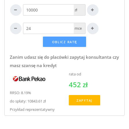
zł
mce
Zanim udasz się do placówki zapytaj konsultanta czy
masz szansę na kredyt
rata od
452 zł
RRSO: 8.19%
ZAPYTAJ
do spłaty: 10843.61 zł
Przykład reprezentatywny