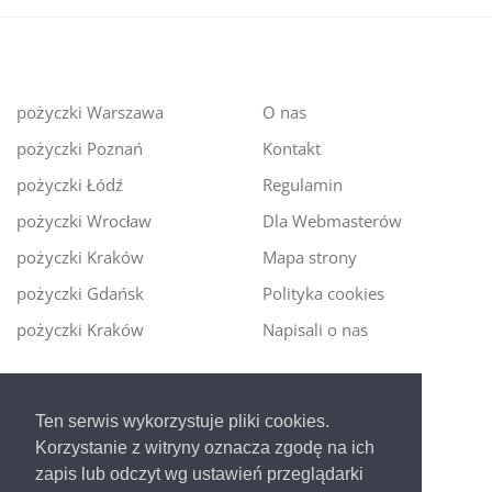
pożyczki Warszawa
O nas
pożyczki Poznań
Kontakt
pożyczki Łódź
Regulamin
pożyczki Wrocław
Dla Webmasterów
pożyczki Kraków
Mapa strony
pożyczki Gdańsk
Polityka cookies
pożyczki Kraków
Napisali o nas
Digitalmoney.pl
Ten serwis wykorzystuje pliki cookies.
Ekspert kredytowy online
- nowa era szybkiego i
Korzystanie z witryny oznacza zgodę na ich
bezpiecznego pożyczania!
zapis lub odczyt wg ustawień przeglądarki