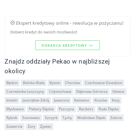
Ekspert kredytowy online - rewolucja w pożyczaniu!
Dobierz kredyt do swoich mozliwości!
DORADCA KREDYTOWY >>
Znajdz oddziały Pekao w najbliższej
okolicy
Będzin
Bielsko-Biała
Bytom
Chorzów
Czechowice-Dziedzice
Czerwionka-Leszczyny
Częstochowa
Dąbrowa Górnicza
Gliwice
Imielin
Jastrzębie-Zdrój
Jaworzno
Katowice
Knurów
Kozy
Mysłowice
Piekary Śląskie
Pszczyna
Racibórz
Ruda Śląska
Rybnik
Sosnowiec
Szczyrk
Tychy
Wodzisław Śląski
Zabrze
Zawiercie
Żory
Żywiec