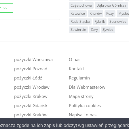
Częstochowa
Dąbrowa Górnicza
 >>
Katowice
Knurów
Kozy
Mysło
Ruda Śląska
Rybnik
Sosnowiec
Zawiercie
Żory
Żywiec
pożyczki Warszawa
O nas
pożyczki Poznań
Kontakt
i
pożyczki Łódź
Regulamin
pożyczki Wrocław
Dla Webmasterów
pożyczki Kraków
Mapa strony
pożyczki Gdańsk
Polityka cookies
pożyczki Kraków
Napisali o nas
y oznacza zgodę na ich zapis lub odczyt wg ustawień przeglądar