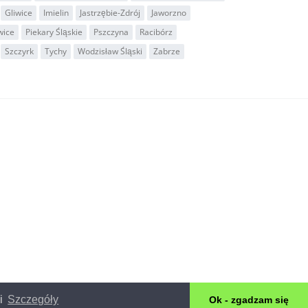
Gliwice
Imielin
Jastrzębie-Zdrój
Jaworzno
wice
Piekary Śląskie
Pszczyna
Racibórz
Szczyrk
Tychy
Wodzisław Śląski
Zabrze
ki
Szczegóły
Ok - zgadzam się