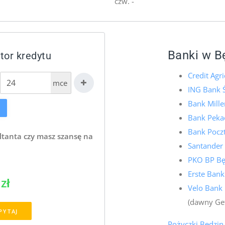
czw. -
Banki w B
tor kredytu
Credit Agr
mce
ING Bank 
Bank Mill
Bank Pekao
Bank Pocz
ltanta czy masz szansę na
Santander
PKO BP Bę
Erste Bank
zł
Velo Bank
(dawny Ge
PYTAJ
Pożyczki Będzin