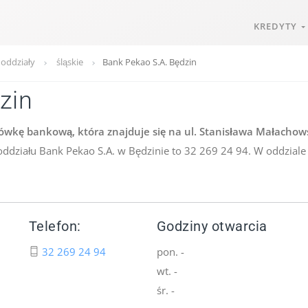
KREDYTY
 oddziały
śląskie
Bank Pekao S.A. Będzin
zin
ówkę bankową, która znajduje się na ul. Stanisława Małachow
oddziału Bank Pekao S.A. w Będzinie to 32 269 24 94. W oddzial
Telefon:
Godziny otwarcia
32 269 24 94
pon. -
wt. -
śr. -