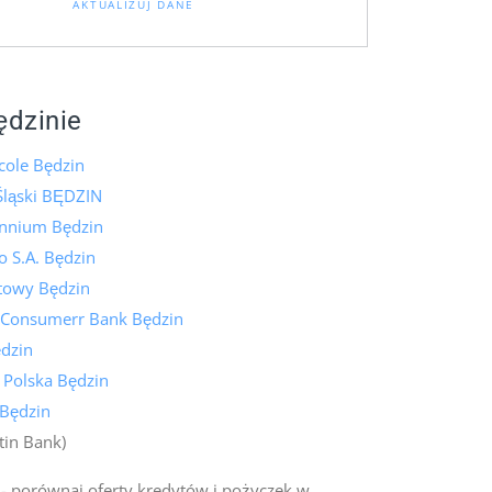
AKTUALIZUJ DANE
ędzinie
icole Będzin
Śląski BĘDZIN
ennium Będzin
 S.A. Będzin
towy Będzin
 Consumerr Bank Będzin
dzin
 Polska Będzin
 Będzin
tin Bank)
- porównaj oferty kredytów i pożyczek w