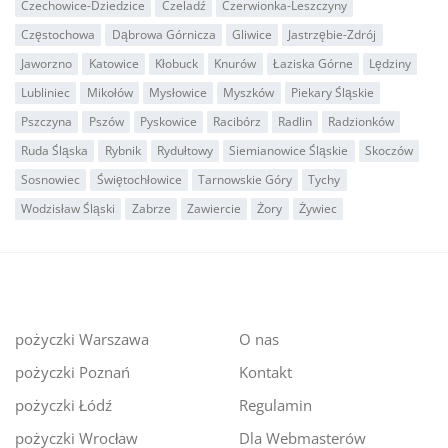
Czechowice-Dziedzice
Czeladź
Czerwionka-Leszczyny
Częstochowa
Dąbrowa Górnicza
Gliwice
Jastrzębie-Zdrój
Jaworzno
Katowice
Kłobuck
Knurów
Łaziska Górne
Lędziny
Lubliniec
Mikołów
Mysłowice
Myszków
Piekary Śląskie
Pszczyna
Pszów
Pyskowice
Racibórz
Radlin
Radzionków
Ruda Śląska
Rybnik
Rydułtowy
Siemianowice Śląskie
Skoczów
Sosnowiec
Świętochłowice
Tarnowskie Góry
Tychy
Wodzisław Śląski
Zabrze
Zawiercie
Żory
Żywiec
pożyczki Warszawa
O nas
pożyczki Poznań
Kontakt
pożyczki Łódź
Regulamin
pożyczki Wrocław
Dla Webmasterów