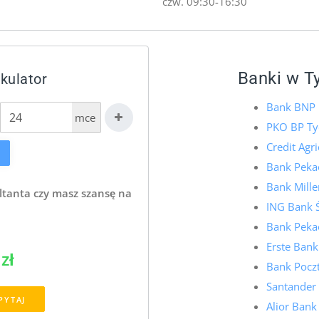
czw. 09:30-16:30
Banki w T
kulator
Bank BNP 
mce
PKO BP Ty
Credit Agr
Bank Pekao
Bank Mill
ltanta czy masz szansę na
ING Bank 
Bank Pekao
Erste Bank
zł
Bank Pocz
Santander
PYTAJ
Alior Bank