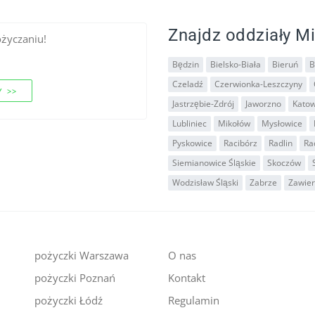
Znajdz oddziały Mi
ożyczaniu!
Będzin
Bielsko-Biała
Bieruń
B
Czeladź
Czerwionka-Leszczyny
 >>
Jastrzębie-Zdrój
Jaworzno
Katow
Lubliniec
Mikołów
Mysłowice
Pyskowice
Racibórz
Radlin
Ra
Siemianowice Śląskie
Skoczów
Wodzisław Śląski
Zabrze
Zawier
pożyczki Warszawa
O nas
pożyczki Poznań
Kontakt
i
pożyczki Łódź
Regulamin