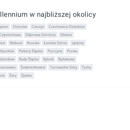
llennium w najbliższej okolicy
ytom
Chorzów
Cieszyn
Czechowice-Dziedzice
Częstochowa
Dąbrowa Górnicza
Gliwice
ice
Kłobuck
Knurów
Łaziska Górne
Lędziny
Myszków
Piekary Śląskie
Pszczyna
Pszów
dzionków
Ruda Śląska
Rybnik
Rydułtowy
Sosnowiec
Świętochłowice
Tarnowskie Góry
Tychy
cie
Żory
Żywiec