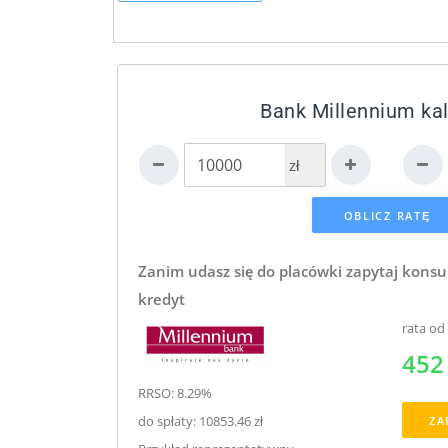
Bank Millennium kal
zł
Zanim udasz się do placówki zapytaj konsu
kredyt
rata od
452 
RRSO: 8.29%
do spłaty: 10853.46 zł
ZA