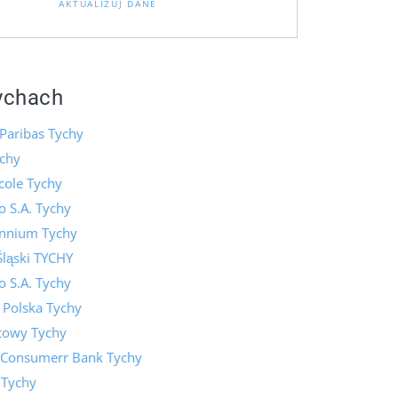
AKTUALIZUJ DANE
ychach
Paribas Tychy
chy
icole Tychy
 S.A. Tychy
ennium Tychy
Śląski TYCHY
 S.A. Tychy
 Polska Tychy
towy Tychy
 Consumerr Bank Tychy
 Tychy