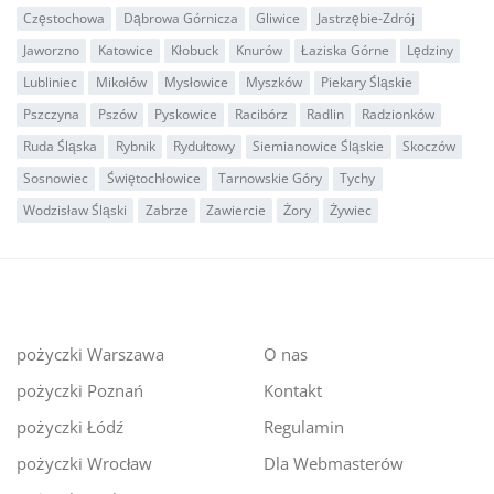
Częstochowa
Dąbrowa Górnicza
Gliwice
Jastrzębie-Zdrój
Jaworzno
Katowice
Kłobuck
Knurów
Łaziska Górne
Lędziny
Lubliniec
Mikołów
Mysłowice
Myszków
Piekary Śląskie
Pszczyna
Pszów
Pyskowice
Racibórz
Radlin
Radzionków
Ruda Śląska
Rybnik
Rydułtowy
Siemianowice Śląskie
Skoczów
Sosnowiec
Świętochłowice
Tarnowskie Góry
Tychy
Wodzisław Śląski
Zabrze
Zawiercie
Żory
Żywiec
pożyczki Warszawa
O nas
pożyczki Poznań
Kontakt
pożyczki Łódź
Regulamin
pożyczki Wrocław
Dla Webmasterów