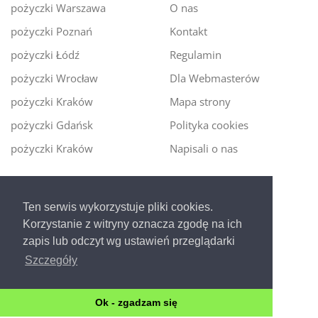
pożyczki Warszawa
O nas
pożyczki Poznań
Kontakt
pożyczki Łódź
Regulamin
pożyczki Wrocław
Dla Webmasterów
pożyczki Kraków
Mapa strony
pożyczki Gdańsk
Polityka cookies
pożyczki Kraków
Napisali o nas
Digitalmoney.pl
Ten serwis wykorzystuje pliki cookies.
Ekspert kredytowy online
- nowa era szybkiego i
Korzystanie z witryny oznacza zgodę na ich
bezpiecznego pożyczania!
zapis lub odczyt wg ustawień przeglądarki
Szczegóły
Ok - zgadzam się