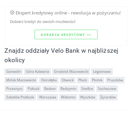
Ekspert kredytowy online - rewolucja w pożyczaniu!
Dobierz kredyt do swoich mozliwości!
DORADCA KREDYTOWY >>
Znajdz oddziały Velo Bank w najbliższej
okolicy
Garwolin
Góra Kalwaria
Grodzisk Mazowiecki
Legionowo
Mińsk Mazowiecki
Ostrołęka
Otwock
Płock
Płońsk
Pruszków
Przasnysz
Pułtusk
Radom
Radzymin
Siedlce
Sochaczew
Sokołów Podlaski
Warszawa
Wołomin
Wyszków
Żyrardów