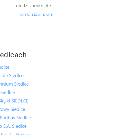
niedz. zamknięte
AKTUALIZUJ DANE
iedlcach
edlce
cole Siedlce
nnium Siedlce
 Siedlce
ląski SIEDLCE
towy Siedlce
aribas Siedlce
 S.A. Siedlce
 Polska Siedlce