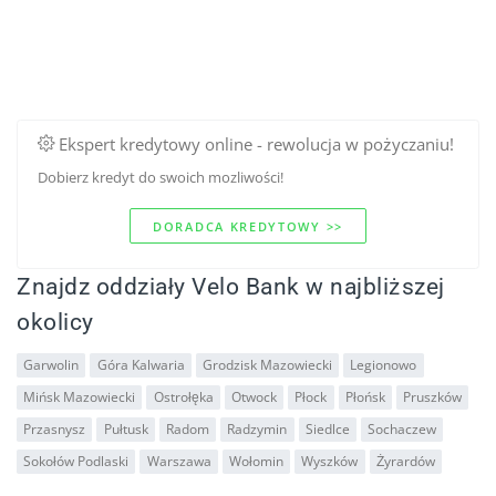
Ekspert kredytowy online - rewolucja w pożyczaniu!
Dobierz kredyt do swoich mozliwości!
DORADCA KREDYTOWY >>
Znajdz oddziały Velo Bank w najbliższej
okolicy
Garwolin
Góra Kalwaria
Grodzisk Mazowiecki
Legionowo
Mińsk Mazowiecki
Ostrołęka
Otwock
Płock
Płońsk
Pruszków
Przasnysz
Pułtusk
Radom
Radzymin
Siedlce
Sochaczew
Sokołów Podlaski
Warszawa
Wołomin
Wyszków
Żyrardów