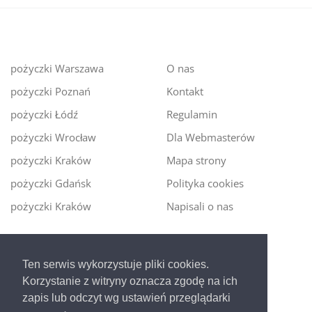
pożyczki Warszawa
O nas
pożyczki Poznań
Kontakt
pożyczki Łódź
Regulamin
pożyczki Wrocław
Dla Webmasterów
pożyczki Kraków
Mapa strony
pożyczki Gdańsk
Polityka cookies
pożyczki Kraków
Napisali o nas
Digitalmoney.pl
Ten serwis wykorzystuje pliki cookies.
Ekspert kredytowy online
- nowa era szybkiego i
Korzystanie z witryny oznacza zgodę na ich
bezpiecznego pożyczania!
zapis lub odczyt wg ustawień przeglądarki