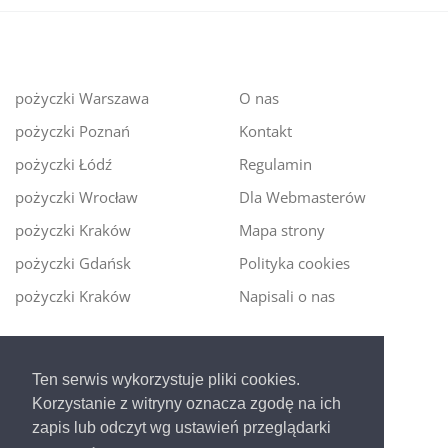
pożyczki Warszawa
O nas
pożyczki Poznań
Kontakt
pożyczki Łódź
Regulamin
pożyczki Wrocław
Dla Webmasterów
pożyczki Kraków
Mapa strony
pożyczki Gdańsk
Polityka cookies
pożyczki Kraków
Napisali o nas
Digitalmoney.pl
Ten serwis wykorzystuje pliki cookies.
Ekspert kredytowy online
- nowa era szybkiego i
Korzystanie z witryny oznacza zgodę na ich
bezpiecznego pożyczania!
zapis lub odczyt wg ustawień przeglądarki