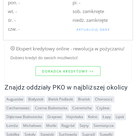
pon. -
pi. -
wt. -
sob. zamknięte
śr. -
niedz. zamknięte
czw. -
AKTUALIZUJ DANE
Ekspert kredytowy online - rewolucja w pożyczaniu!
Dobierz kredyt do swoich mozliwości!
DORADCA KREDYTOWY >>
Znajdz oddziały PKO w najbliższej okolicy
Augustów
Białystok
Bielsk Podlaski
Brańsk
Choroszcz
Ciechanowiec
Czarna Białostocka
Czeremcha
Czyżew
Dąbrowa Białostocka
Grajewo
Hajnówka
Kolno
Łapy
Lipsk
Łomża
Michałowo
Mońki
Rajgród
Sejny
Siemiatycze
Sokółka
Sokoły
Stawiski
Suchowola
Supraśl
Suwałki