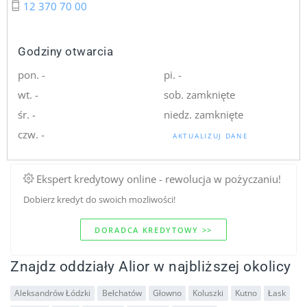
12 370 70 00
Godziny otwarcia
pon. -
pi. -
wt. -
sob. zamknięte
śr. -
niedz. zamknięte
czw. -
AKTUALIZUJ DANE
Ekspert kredytowy online - rewolucja w pożyczaniu!
Dobierz kredyt do swoich mozliwości!
DORADCA KREDYTOWY >>
Znajdz oddziały Alior w najbliższej okolicy
Aleksandrów Łódzki
Bełchatów
Głowno
Koluszki
Kutno
Łask