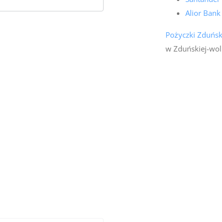
Alior Ban
Pożyczki Zduńs
w Zduńskiej-woli