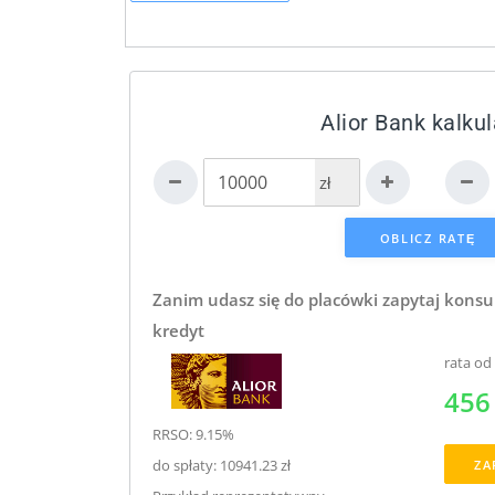
Alior Bank kalkul
zł
Zanim udasz się do placówki zapytaj konsu
kredyt
rata od
456 
RRSO: 9.15%
do spłaty: 10941.23 zł
ZA