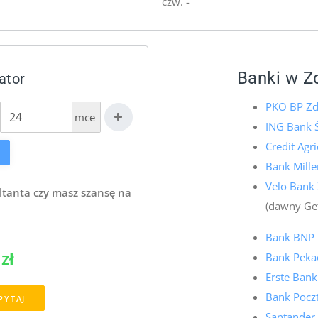
czw. -
Banki w Z
ator
PKO BP Zd
mce
ING Bank 
Credit Agr
Bank Mill
Velo Bank
ltanta czy masz szansę na
(dawny Ge
Bank BNP 
zł
Bank Peka
Erste Ban
Bank Pocz
PYTAJ
Santander