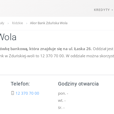
KREDYTY
ały
łódzkie
Alior Bank Zduńska Wola
Wola
cówkę bankową, która znajduje się na ul. Łaska 26.
Oddział jest
ank w Zduńskiej-woli to 12 370 70 00. W oddziale można skorzyst
Telefon:
Godziny otwarcia
12 370 70 00
pon. -
wt. -
śr. -