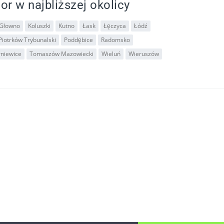
or w najbliższej okolicy
Głowno
Koluszki
Kutno
Łask
Łęczyca
Łódź
Piotrków Trybunalski
Poddębice
Radomsko
rniewice
Tomaszów Mazowiecki
Wieluń
Wieruszów