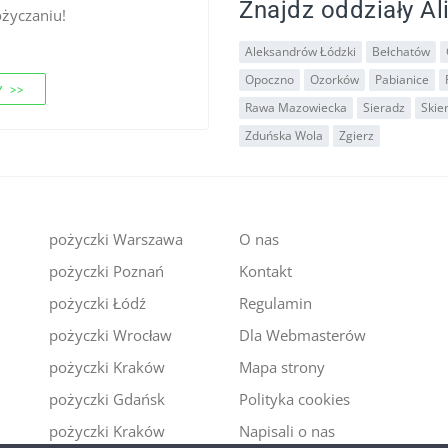
Znajdz oddziały Ali
ożyczaniu!
Aleksandrów Łódzki
Bełchatów
Opoczno
Ozorków
Pabianice
 >>
Rawa Mazowiecka
Sieradz
Skie
Zduńska Wola
Zgierz
pożyczki Warszawa
O nas
pożyczki Poznań
Kontakt
i
pożyczki Łódź
Regulamin
pożyczki Wrocław
Dla Webmasterów
pożyczki Kraków
Mapa strony
pożyczki Gdańsk
Polityka cookies
pożyczki Kraków
Napisali o nas