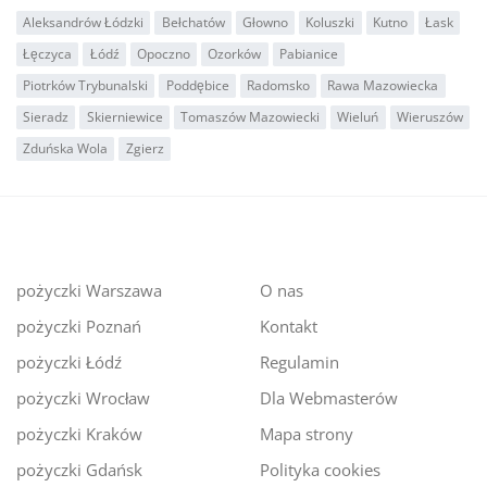
Aleksandrów Łódzki
Bełchatów
Głowno
Koluszki
Kutno
Łask
Łęczyca
Łódź
Opoczno
Ozorków
Pabianice
Piotrków Trybunalski
Poddębice
Radomsko
Rawa Mazowiecka
Sieradz
Skierniewice
Tomaszów Mazowiecki
Wieluń
Wieruszów
Zduńska Wola
Zgierz
pożyczki Warszawa
O nas
pożyczki Poznań
Kontakt
pożyczki Łódź
Regulamin
pożyczki Wrocław
Dla Webmasterów
pożyczki Kraków
Mapa strony
pożyczki Gdańsk
Polityka cookies