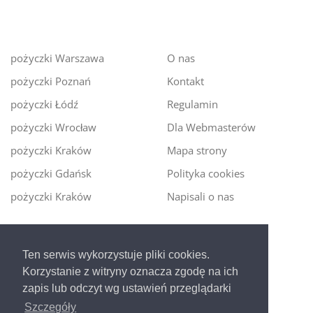
pożyczki Warszawa
O nas
pożyczki Poznań
Kontakt
pożyczki Łódź
Regulamin
pożyczki Wrocław
Dla Webmasterów
pożyczki Kraków
Mapa strony
pożyczki Gdańsk
Polityka cookies
pożyczki Kraków
Napisali o nas
Digitalmoney.pl
Ten serwis wykorzystuje pliki cookies.
Ekspert kredytowy online
- nowa era szybkiego i
Korzystanie z witryny oznacza zgodę na ich
bezpiecznego pożyczania!
zapis lub odczyt wg ustawień przeglądarki
Szczegóły