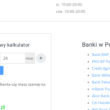
śr. 10:00-20:00
czw. 10:00-20:00
Banki w P
wy kalkulator
Bank BNP 
mce
PKO BP P
Credit Agr
Bank Mill
Bank Peka
ltanta czy masz szansę na
mBank Po
Alior Ban
Citi Hand
zł
ING Bank 