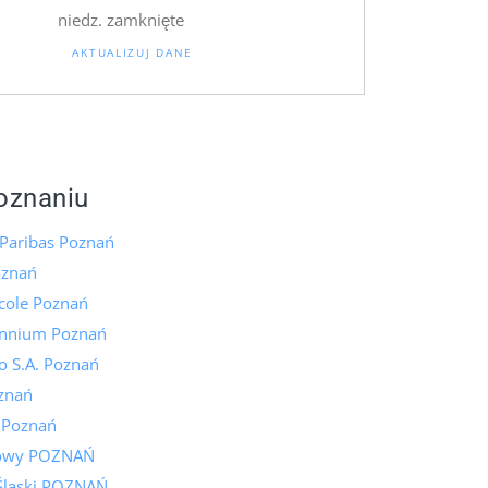
niedz. zamknięte
AKTUALIZUJ DANE
oznaniu
Paribas Poznań
oznań
icole Poznań
ennium Poznań
o S.A. Poznań
znań
k Poznań
lowy POZNAŃ
Śląski POZNAŃ