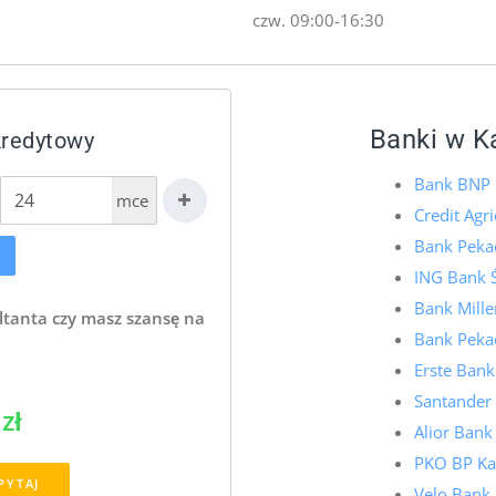
czw. 09:00-16:30
Banki w K
kredytowy
Bank BNP P
mce
Credit Agri
Bank Pekao
ING Bank Ś
Bank Mille
ltanta czy masz szansę na
Bank Pekao
Erste Bank
Santander
zł
Alior Bank 
PKO BP Kal
PYTAJ
Velo Bank 