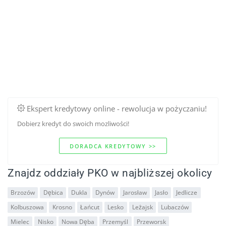
Ekspert kredytowy online - rewolucja w pożyczaniu!
Dobierz kredyt do swoich mozliwości!
DORADCA KREDYTOWY >>
Znajdz oddziały PKO w najbliższej okolicy
Brzozów
Dębica
Dukla
Dynów
Jarosław
Jasło
Jedlicze
Kolbuszowa
Krosno
Łańcut
Lesko
Leżajsk
Lubaczów
Mielec
Nisko
Nowa Dęba
Przemyśl
Przeworsk