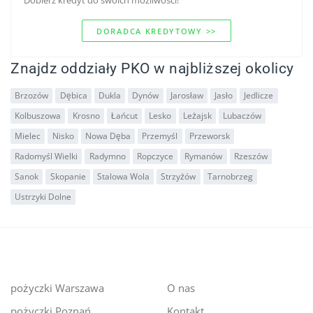
Dobierz kredyt do swoich mozliwości!
DORADCA KREDYTOWY >>
Znajdz oddziały PKO w najbliższej okolicy
Brzozów
Dębica
Dukla
Dynów
Jarosław
Jasło
Jedlicze
Kolbuszowa
Krosno
Łańcut
Lesko
Leżajsk
Lubaczów
Mielec
Nisko
Nowa Dęba
Przemyśl
Przeworsk
Radomyśl Wielki
Radymno
Ropczyce
Rymanów
Rzeszów
Sanok
Skopanie
Stalowa Wola
Strzyżów
Tarnobrzeg
Ustrzyki Dolne
pożyczki Warszawa
O nas
pożyczki Poznań
Kontakt