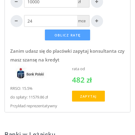
zł
mce
Zanim udasz się do placówki zapytaj konsultanta czy
masz szansę na kredyt
rata od
482 zł
RRSO: 15.5%
ZAPYTAJ
do spłaty: 11579.86 zł
Przykład reprezentatywny
Banki w Leżajsku