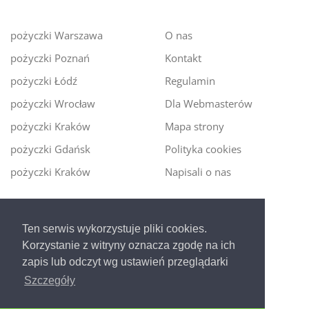
pożyczki Warszawa
O nas
pożyczki Poznań
Kontakt
pożyczki Łódź
Regulamin
pożyczki Wrocław
Dla Webmasterów
pożyczki Kraków
Mapa strony
pożyczki Gdańsk
Polityka cookies
pożyczki Kraków
Napisali o nas
Digitalmoney.pl
Ten serwis wykorzystuje pliki cookies.
Ekspert kredytowy online
- nowa era szybkiego i
Korzystanie z witryny oznacza zgodę na ich
bezpiecznego pożyczania!
zapis lub odczyt wg ustawień przeglądarki
Szczegóły