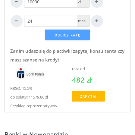
zł
mce
Zanim udasz się do placówki zapytaj konsultanta czy
masz szansę na kredyt
rata od
482 zł
RRSO: 15.5%
ZAPYTAJ
do spłaty: 11579.86 zł
Przykład reprezentatywny
Banki w Nowogardzie