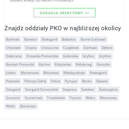
Dobierz kredyt do swoich mozliwości!
DORADCA KREDYTOWY >>
Znajdz oddziały PKO w najbliższej okolicy
Barlinek
Barwice
Białogard
Bobolice
Borne Sulinowo
Chociwel
Chojna
Choszczno
Czaplinek
Darłowo
Dębno
Dobrzany
Drawsko Pomorskie
Goleniów
Gryfice
Gryfino
Kamień Pomorski
Karlino
Kobylanka
Kołobrzeg
Koszalin
Łobez
Marianowo
Maszewo
Międzyzdroje
Nowogard
Polanów
Połczyn-Zdrój
Police
Pyrzyce
Resko
Sławno
Stargard
Stargard Szczeciński
Stepnica
Świdwin
Świnoujście
Szczecin
Szczecinek
Trzebiatów
Tuczno
Wałcz
Warszawa
Wolin
Złocieniec