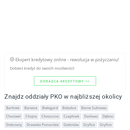
Ekspert kredytowy online - rewolucja w pożyczaniu!
Dobierz kredyt do swoich mozliwości!
DORADCA KREDYTOWY >>
Znajdz oddziały PKO w najbliższej okolicy
Barlinek
Barwice
Białogard
Bobolice
Borne Sulinowo
Chociwel
Chojna
Choszczno
Czaplinek
Darłowo
Dębno
Dobrzany
Drawsko Pomorskie
Goleniów
Gryfice
Gryfino