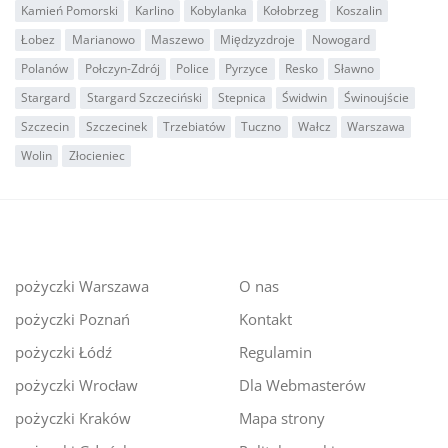
Kamień Pomorski
Karlino
Kobylanka
Kołobrzeg
Koszalin
Łobez
Marianowo
Maszewo
Międzyzdroje
Nowogard
Polanów
Połczyn-Zdrój
Police
Pyrzyce
Resko
Sławno
Stargard
Stargard Szczeciński
Stepnica
Świdwin
Świnoujście
Szczecin
Szczecinek
Trzebiatów
Tuczno
Wałcz
Warszawa
Wolin
Złocieniec
pożyczki Warszawa
O nas
pożyczki Poznań
Kontakt
pożyczki Łódź
Regulamin
pożyczki Wrocław
Dla Webmasterów
pożyczki Kraków
Mapa strony