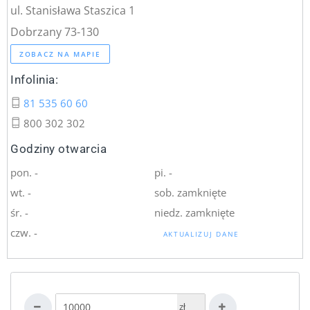
ul. Stanisława Staszica 1
Dobrzany 73-130
ZOBACZ NA MAPIE
Infolinia:
81 535 60 60
800 302 302
Godziny otwarcia
pon. -
pi. -
wt. -
sob. zamknięte
śr. -
niedz. zamknięte
czw. -
AKTUALIZUJ DANE
zł