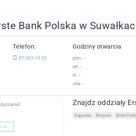
rste Bank Polska w Suwałka
Telefon:
Godziny otwarcia
87 563 14 55
pon. -
wt. -
śr. -
czw. -
Znajdz oddziały Er
ożyczaniu!
Augustów
Białystok
Bielsk Podla
 >>