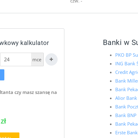
czw. -
Banki w S
ówkowy kalkulator
PKO BP Su
mce
ING Bank Ś
Credit Agr
Bank Mill
Bank Pekao
ltanta czy masz szansę na
Alior Bank
Bank Pocz
Bank BNP 
zł
Bank Pekao
Erste Bank