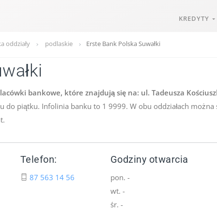
KREDYTY
ka oddziały
podlaskie
Erste Bank Polska Suwałki
uwałki
acówki bankowe, które znajdują się na: ul. Tadeusza Kościuszk
ku do piątku. Infolinia banku to 1 9999. W obu oddziałach można
t.
Telefon:
Godziny otwarcia
87 563 14 56
pon. -
wt. -
śr. -