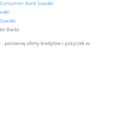
 Consumerr Bank Suwałki
ałki
Suwałki
tin Bank)
i
- porównaj oferty kredytów i pożyczek w