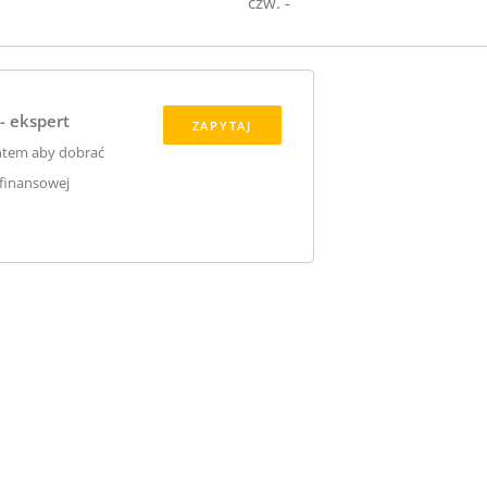
czw. -
- ekspert
ZAPYTAJ
ntem aby dobrać
 finansowej