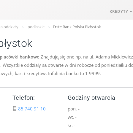
KREDYTY
ka oddziały
podlaskie
Erste Bank Polska Białystok
ałystok
 placówki bankowe.
Znajdują się one np. na ul. Adama Mickiewicza
B. Wszystkie oddziały są otwarte w dni robocze od poniedziałku d
wych, kart i kredytów. Infolinia banku to 1 9999.
Telefon:
Godziny otwarcia
85 740 91 10
pon. -
wt. -
śr. -