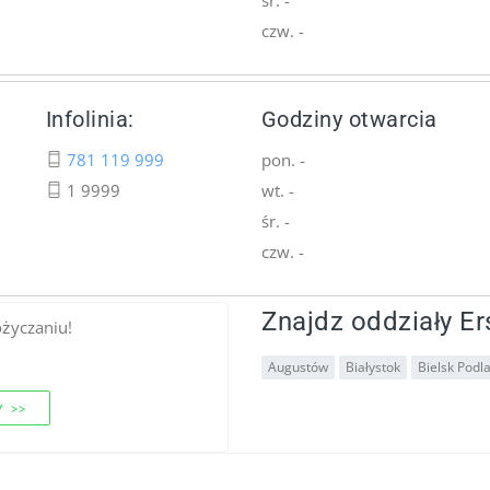
czw. -
Infolinia:
Godziny otwarcia
781 119 999
pon. -
1 9999
wt. -
śr. -
czw. -
Znajdz oddziały Er
ożyczaniu!
Augustów
Białystok
Bielsk Podla
 >>