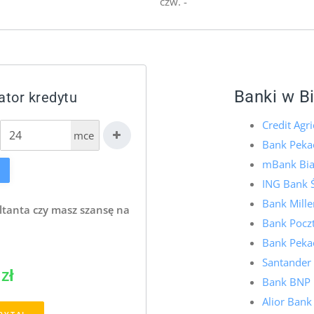
czw. -
Banki w B
ator kredytu
Credit Agri
mce
Bank Pekao
mBank Bia
ING Bank 
Bank Mille
ltanta czy masz szansę na
Bank Pocz
Bank Pekao
Santander
zł
Bank BNP P
Alior Bank