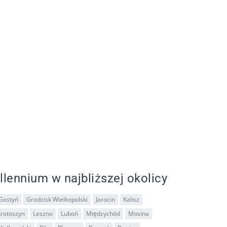
llennium w najbliższej okolicy
Gostyń
Grodzisk Wielkopolski
Jarocin
Kalisz
Krotoszyn
Leszno
Luboń
Międzychód
Mosina