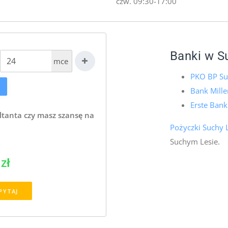
czw. 09:30-17:00
Banki w S
mce
PKO BP Su
Bank Mill
Erste Bank
ltanta czy masz szansę na
Pożyczki Suchy 
Suchym Lesie.
zł
PYTAJ