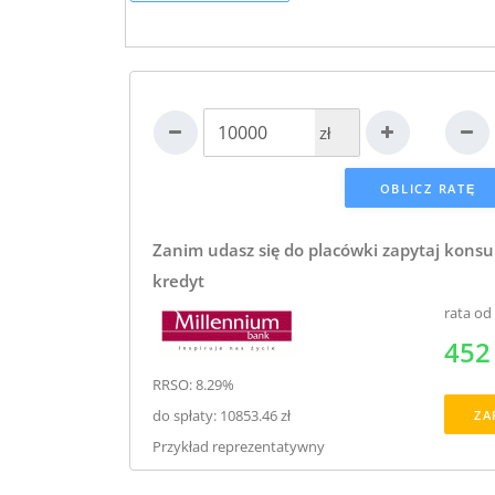
zł
Zanim udasz się do placówki zapytaj konsu
kredyt
rata od
452 
RRSO: 8.29%
do spłaty: 10853.46 zł
ZA
Przykład reprezentatywny