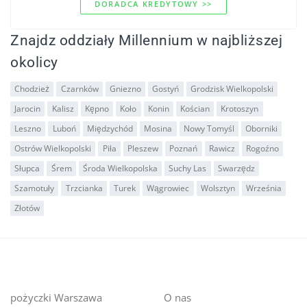
DORADCA KREDYTOWY >>
Znajdz oddziały Millennium w najbliższej
okolicy
Chodzież
Czarnków
Gniezno
Gostyń
Grodzisk Wielkopolski
Jarocin
Kalisz
Kępno
Koło
Konin
Kościan
Krotoszyn
Leszno
Luboń
Międzychód
Mosina
Nowy Tomyśl
Oborniki
Ostrów Wielkopolski
Piła
Pleszew
Poznań
Rawicz
Rogoźno
Słupca
Śrem
Środa Wielkopolska
Suchy Las
Swarzędz
Szamotuły
Trzcianka
Turek
Wągrowiec
Wolsztyn
Września
Złotów
pożyczki Warszawa
O nas