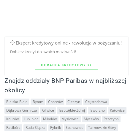
Ekspert kredytowy online - rewolucja w pożyczaniu!
Dobierz kredyt do swoich mozliwości!
DORADCA KREDYTOWY >>
Znajdz oddziały BNP Paribas w najbliższej
okolicy
Bielsko-Biała
Bytom
Chorzów
Cieszyn
Częstochowa
Dąbrowa Górnicza
Gliwice
Jastrzębie-Zdrój
Jaworzno
Katowice
Knurów
Lubliniec
Mikołów
Mysłowice
Myszków
Pszczyna
Racibórz
Ruda Śląska
Rybnik
Sosnowiec
Tarnowskie Góry