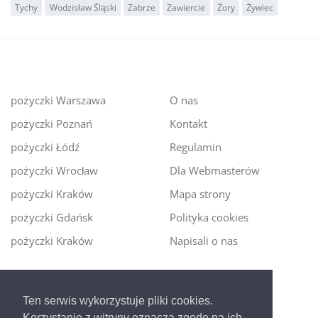
Tychy
Wodzisław Śląski
Zabrze
Zawiercie
Żory
Żywiec
pożyczki Warszawa
O nas
pożyczki Poznań
Kontakt
pożyczki Łódź
Regulamin
pożyczki Wrocław
Dla Webmasterów
pożyczki Kraków
Mapa strony
pożyczki Gdańsk
Polityka cookies
pożyczki Kraków
Napisali o nas
Digitalmoney.pl
Ten serwis wykorzystuje pliki cookies.
Ekspert kredytowy online
- nowa era szybkiego i
Korzystanie z witryny oznacza zgodę na ich