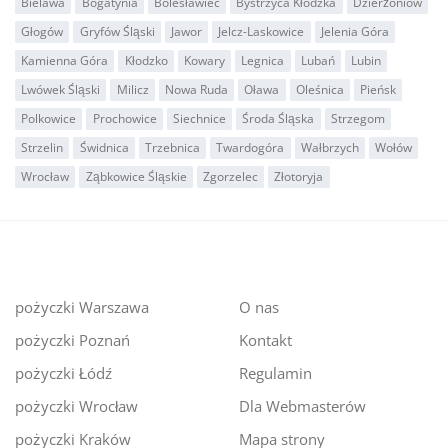
Bielawa
Bogatynia
Bolesławiec
Bystrzyca Kłodzka
Dzierżoniów
Głogów
Gryfów Śląski
Jawor
Jelcz-Laskowice
Jelenia Góra
Kamienna Góra
Kłodzko
Kowary
Legnica
Lubań
Lubin
Lwówek Śląski
Milicz
Nowa Ruda
Oława
Oleśnica
Pieńsk
Polkowice
Prochowice
Siechnice
Środa Śląska
Strzegom
Strzelin
Świdnica
Trzebnica
Twardogóra
Wałbrzych
Wołów
Wrocław
Ząbkowice Śląskie
Zgorzelec
Złotoryja
pożyczki Warszawa
O nas
pożyczki Poznań
Kontakt
pożyczki Łódź
Regulamin
pożyczki Wrocław
Dla Webmasterów
pożyczki Kraków
Mapa strony