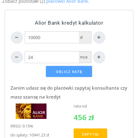
Zobacz pozostałe (2)
placówki Alior Bank.
Alior Bank kredyt kalkulator
zł
mce
Zanim udasz się do placówki zapytaj konsultanta czy
masz szansę na kredyt
rata od
456 zł
RRSO: 9.15%
ZAPYTAJ
do spłaty: 10941.23 zł