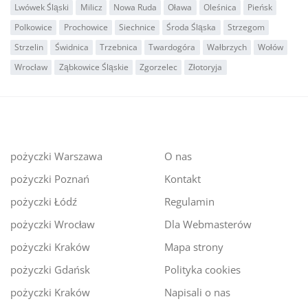
Lwówek Śląski
Milicz
Nowa Ruda
Oława
Oleśnica
Pieńsk
Polkowice
Prochowice
Siechnice
Środa Śląska
Strzegom
Strzelin
Świdnica
Trzebnica
Twardogóra
Wałbrzych
Wołów
Wrocław
Ząbkowice Śląskie
Zgorzelec
Złotoryja
pożyczki Warszawa
O nas
pożyczki Poznań
Kontakt
pożyczki Łódź
Regulamin
pożyczki Wrocław
Dla Webmasterów
pożyczki Kraków
Mapa strony
pożyczki Gdańsk
Polityka cookies
pożyczki Kraków
Napisali o nas