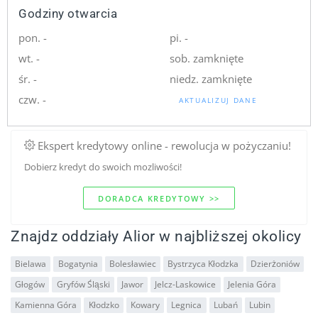
Godziny otwarcia
pon. -
pi. -
wt. -
sob. zamknięte
śr. -
niedz. zamknięte
czw. -
AKTUALIZUJ DANE
Ekspert kredytowy online - rewolucja w pożyczaniu!
Dobierz kredyt do swoich mozliwości!
DORADCA KREDYTOWY >>
Znajdz oddziały Alior w najbliższej okolicy
Bielawa
Bogatynia
Bolesławiec
Bystrzyca Kłodzka
Dzierżoniów
Głogów
Gryfów Śląski
Jawor
Jelcz-Laskowice
Jelenia Góra
Kamienna Góra
Kłodzko
Kowary
Legnica
Lubań
Lubin