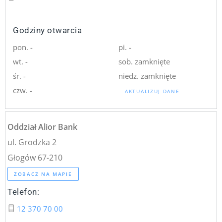
Godziny otwarcia
pon. -
pi. -
wt. -
sob. zamknięte
śr. -
niedz. zamknięte
czw. -
AKTUALIZUJ DANE
Oddział Alior Bank
ul. Grodzka 2
Głogów 67-210
ZOBACZ NA MAPIE
Telefon:
12 370 70 00