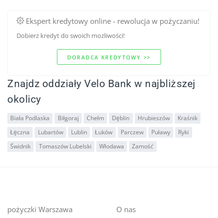
Ekspert kredytowy online - rewolucja w pożyczaniu!
Dobierz kredyt do swoich mozliwości!
DORADCA KREDYTOWY >>
Znajdz oddziały Velo Bank w najbliższej
okolicy
Biała Podlaska
Biłgoraj
Chełm
Dęblin
Hrubieszów
Kraśnik
Łęczna
Lubartów
Lublin
Łuków
Parczew
Puławy
Ryki
Świdnik
Tomaszów Lubelski
Włodawa
Zamość
pożyczki Warszawa
O nas