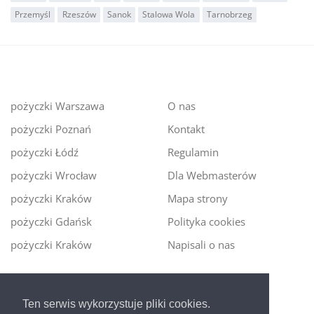
Przemyśl
Rzeszów
Sanok
Stalowa Wola
Tarnobrzeg
pożyczki Warszawa
O nas
pożyczki Poznań
Kontakt
pożyczki Łódź
Regulamin
pożyczki Wrocław
Dla Webmasterów
pożyczki Kraków
Mapa strony
pożyczki Gdańsk
Polityka cookies
pożyczki Kraków
Napisali o nas
Digitalmoney.pl
Ten serwis wykorzystuje pliki cookies.
Ekspert kredytowy online
- nowa era szybkiego i