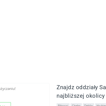
Znajdz oddziały S
ożyczaniu!
najbliższej okolicy
Biłgoraj
Chełm
Dęblin
Hrubie