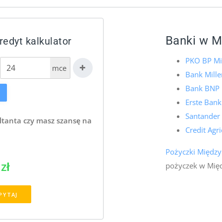
Banki w M
edyt kalkulator
PKO BP Mi
mce
Bank Mill
Bank BNP 
Erste Bank
Santander
ltanta czy masz szansę na
Credit Agr
Pożyczki Między
zł
pożyczek w Międ
PYTAJ