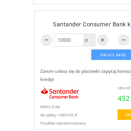
Santander Consumer Bank kr
zł
Zanim udasz się do placówki zapytaj konsu
kredyt
rata od
452 
RRSO: 8.3%
do spłaty: 10854.55 zł
ZA
Przykład reprezentatywny