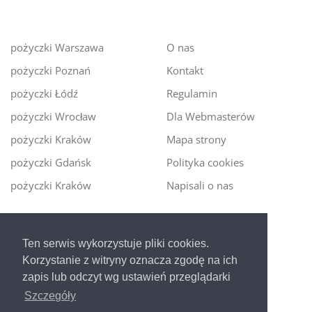
pożyczki Warszawa
O nas
pożyczki Poznań
Kontakt
pożyczki Łódź
Regulamin
pożyczki Wrocław
Dla Webmasterów
pożyczki Kraków
Mapa strony
pożyczki Gdańsk
Polityka cookies
pożyczki Kraków
Napisali o nas
Digitalmoney.pl
Ten serwis wykorzystuje pliki cookies.
Ekspert kredytowy online
- nowa era szybkiego i
Korzystanie z witryny oznacza zgodę na ich
bezpiecznego pożyczania!
zapis lub odczyt wg ustawień przeglądarki
Szczegóły