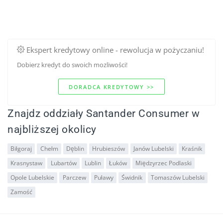
Ekspert kredytowy online - rewolucja w pożyczaniu!
Dobierz kredyt do swoich mozliwości!
DORADCA KREDYTOWY >>
Znajdz oddziały Santander Consumer w
najbliższej okolicy
Biłgoraj
Chełm
Dęblin
Hrubieszów
Janów Lubelski
Kraśnik
Krasnystaw
Lubartów
Lublin
Łuków
Międzyrzec Podlaski
Opole Lubelskie
Parczew
Puławy
Świdnik
Tomaszów Lubelski
Zamość