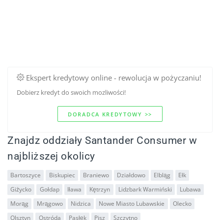
Ekspert kredytowy online - rewolucja w pożyczaniu!
Dobierz kredyt do swoich mozliwości!
DORADCA KREDYTOWY >>
Znajdz oddziały Santander Consumer w
najbliższej okolicy
Bartoszyce
Biskupiec
Braniewo
Działdowo
Elbląg
Ełk
Giżycko
Gołdap
Iława
Kętrzyn
Lidzbark Warmiński
Lubawa
Morąg
Mrągowo
Nidzica
Nowe Miasto Lubawskie
Olecko
Olsztyn
Ostróda
Pasłęk
Pisz
Szczytno