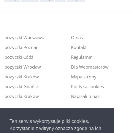
pożyczki Warszawa
O nas
pożyczki Poznań
Kontakt
pożyczki Łódź
Regulamin
pożyczki Wrocław
Dla Webmasterów
pożyczki Kraków
Mapa strony
pożyczki Gdańsk
Polityka cookies
pożyczki Kraków
Napisali o nas
Digitalmoney.pl
Ten serwis wykorzystuje pliki cookies.
Ekspert kredytowy online
- nowa era szybkiego i
Korzystanie z witryny oznacza zgodę na ich