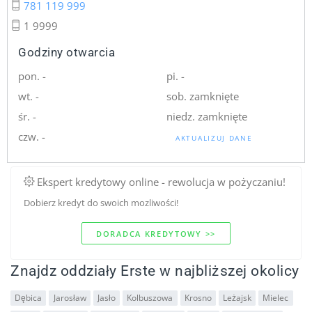
781 119 999
1 9999
Godziny otwarcia
pon. -
pi. -
wt. -
sob. zamknięte
śr. -
niedz. zamknięte
czw. -
AKTUALIZUJ DANE
Ekspert kredytowy online - rewolucja w pożyczaniu!
Dobierz kredyt do swoich mozliwości!
DORADCA KREDYTOWY >>
Znajdz oddziały Erste w najbliższej okolicy
Dębica
Jarosław
Jasło
Kolbuszowa
Krosno
Leżajsk
Mielec