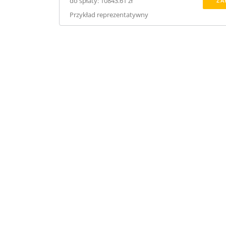
do spłaty: 10843.61 zł
ZA
Przykład reprezentatywny