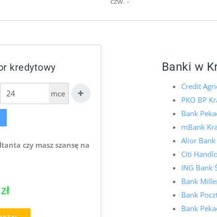
czw. -
Banki w K
or kredytowy
Credit Agr
mce
PKO BP K
Bank Peka
mBank Kr
Alior Ban
ltanta czy masz szansę na
Citi Hand
ING Bank 
Bank Mill
zł
Bank Pocz
Bank Peka