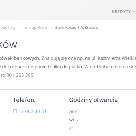
KREDYTY
 oddziały
małopolskie
Bank Pekao S.A. Kraków
aków
acówek bankowych.
Znajdują się one np. na ul. Kazimierza Wielkie
e w dni robocze od poniedziałku do piątku. W oddziałach można sk
u to 801 365 365.
Telefon:
Godziny otwarcia
12 662 30 81
pon. -
wt. -
śr. -