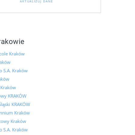
AKTUALIZUJ DANE
rakowie
icole Kraków
raków
o S.A. Kraków
aków
k Kraków
lowy KRAKÓW
Śląski KRAKÓW
ennium Kraków
towy Kraków
o S.A. Kraków