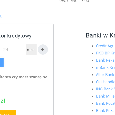
czw. 09:30-17:00
.
Banki w K
tor kredytowy
Credit Agr
mce
PKO BP K
Bank Peka
mBank Kr
Alior Ban
ltanta czy masz szansę na
Citi Hand
ING Bank 
Bank Mill
zł
Bank Pocz
Bank Peka