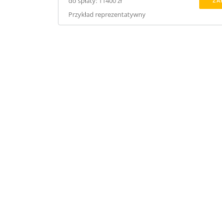
do spłaty: 11400 zł
ZA
Przykład reprezentatywny