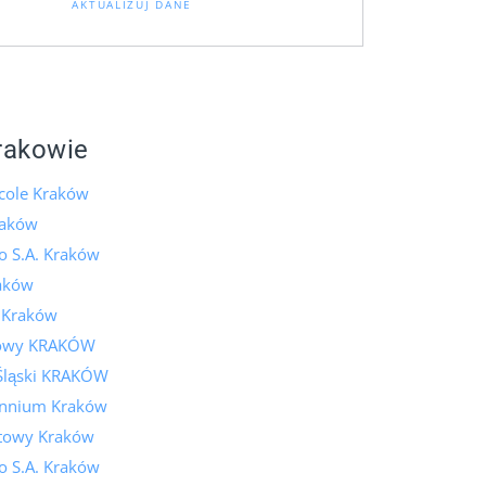
AKTUALIZUJ DANE
rakowie
icole Kraków
raków
o S.A. Kraków
aków
k Kraków
lowy KRAKÓW
Śląski KRAKÓW
ennium Kraków
towy Kraków
o S.A. Kraków