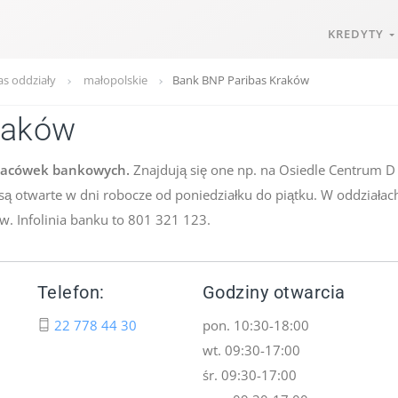
KREDYTY
s oddziały
małopolskie
Bank BNP Paribas Kraków
raków
placówek bankowych.
Znajdują się one np. na Osiedle Centrum D bl
y są otwarte w dni robocze od poniedziałku do piątku. W oddziała
w. Infolinia banku to 801 321 123.
Telefon:
Godziny otwarcia
22 778 44 30
pon. 10:30-18:00
wt. 09:30-17:00
śr. 09:30-17:00