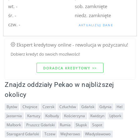
wt. -
sob. zamknięte
śr. -
niedz. zamknięte
czw. -
AKTUALIZUJ DANE
Ekspert kredytowy online - rewolucja w pożyczaniu!
Dobierz kredyt do swoich mozliwości!
DORADCA KREDYTOWY >>
Znajdz oddziały Pekao w najbliższej
okolicy
Bytów
Chojnice
Czersk
Człuchów
Gdańsk
Gdynia
Hel
Jastarnia
Kartuzy
Kolbudy
Kościerzyna
Kwidzyn
Lębork
Malbork
Pruszcz Gdański
Rumia
Słupsk
Sopot
Starogard Gdański
Tczew
Wejherowo
Władysławowo