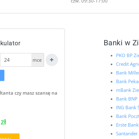
czw. 09:30-17:00
Banki w Z
kulator
PKO BP Zi
mce
Credit Agr
Bank Mill
Bank Pekao
mBank Zie
ltanta czy masz szansę na
Bank BNP 
ING Bank 
Bank Pocz
zł
Erste Bank
Santander