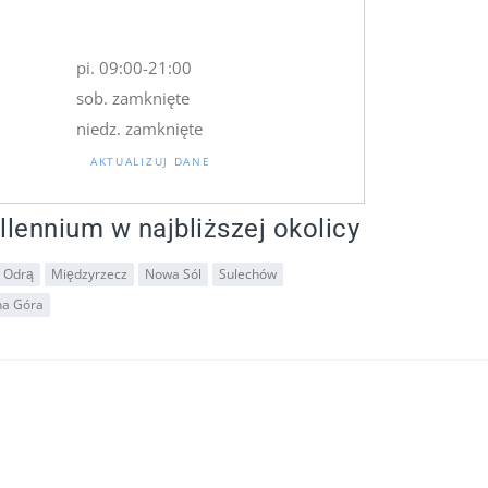
pi. 09:00-21:00
sob. zamknięte
niedz. zamknięte
AKTUALIZUJ DANE
llennium w najbliższej okolicy
d Odrą
Międzyrzecz
Nowa Sól
Sulechów
na Góra