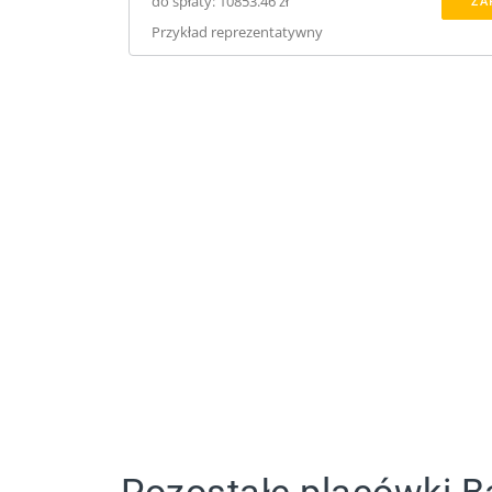
do spłaty: 10853.46 zł
ZA
Przykład reprezentatywny