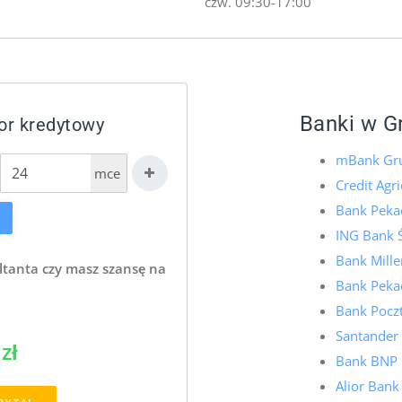
czw. 09:30-17:00
Banki w G
or kredytowy
mBank Gru
mce
Credit Agr
Bank Pekao
ING Bank Ś
Bank Mill
ltanta czy masz szansę na
Bank Pekao
Bank Pocz
Santander
zł
Bank BNP 
Alior Bank