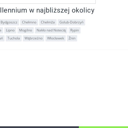
llennium w najbliższej okolicy
Bydgoszcz
Chełmno
Chełmża
Golub-Dobrzyń
a
Lipno
Mogilno
Nakło nad Notecią
Rypin
uń
Tuchola
Wąbrzeźno
Włocławek
Żnin