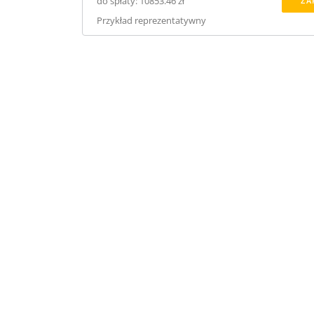
do spłaty: 10853.46 zł
ZA
Przykład reprezentatywny