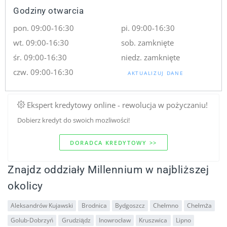
Godziny otwarcia
pon. 09:00-16:30
pi. 09:00-16:30
wt. 09:00-16:30
sob. zamknięte
śr. 09:00-16:30
niedz. zamknięte
czw. 09:00-16:30
AKTUALIZUJ DANE
Ekspert kredytowy online - rewolucja w pożyczaniu!
Dobierz kredyt do swoich mozliwości!
DORADCA KREDYTOWY >>
Znajdz oddziały Millennium w najbliższej
okolicy
Aleksandrów Kujawski
Brodnica
Bydgoszcz
Chełmno
Chełmża
Golub-Dobrzyń
Grudziądz
Inowrocław
Kruszwica
Lipno