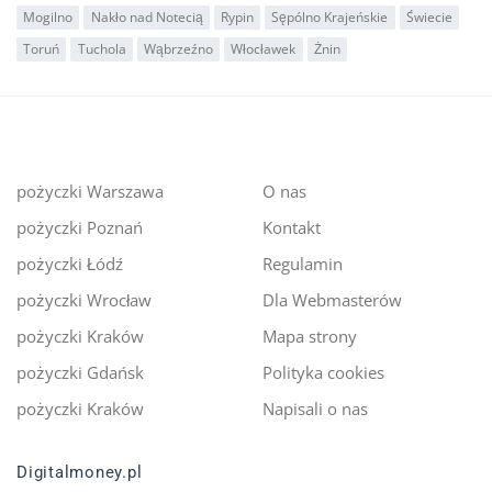
Mogilno
Nakło nad Notecią
Rypin
Sępólno Krajeńskie
Świecie
Toruń
Tuchola
Wąbrzeźno
Włocławek
Żnin
pożyczki Warszawa
O nas
pożyczki Poznań
Kontakt
pożyczki Łódź
Regulamin
pożyczki Wrocław
Dla Webmasterów
pożyczki Kraków
Mapa strony
pożyczki Gdańsk
Polityka cookies
pożyczki Kraków
Napisali o nas
Digitalmoney.pl