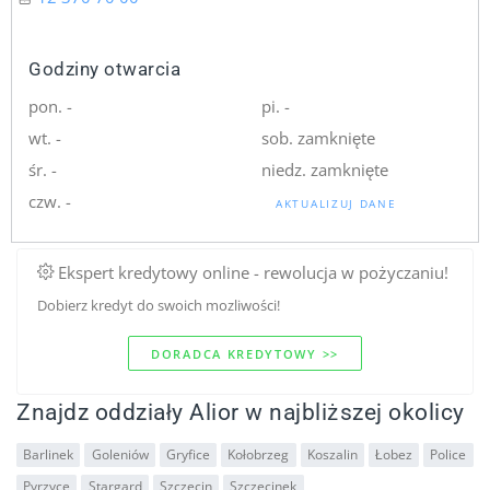
Godziny otwarcia
pon. -
pi. -
wt. -
sob. zamknięte
śr. -
niedz. zamknięte
czw. -
AKTUALIZUJ DANE
Ekspert kredytowy online - rewolucja w pożyczaniu!
Dobierz kredyt do swoich mozliwości!
DORADCA KREDYTOWY >>
Znajdz oddziały Alior w najbliższej okolicy
Barlinek
Goleniów
Gryfice
Kołobrzeg
Koszalin
Łobez
Police
Pyrzyce
Stargard
Szczecin
Szczecinek