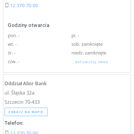
12 370 70 00
Godziny otwarcia
pon. -
pi. -
wt. -
sob. zamknięte
śr. -
niedz. zamknięte
czw. -
AKTUALIZUJ DANE
Oddział Alior Bank
ul. Śląska 32a
Szczecin 70-433
ZOBACZ NA MAPIE
Telefon:
12 370 70 00