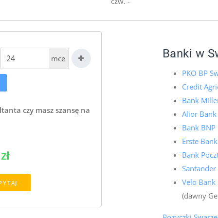
czw. -
Banki w S
mce
PKO BP Sw
Credit Agr
Bank Mill
ltanta czy masz szansę na
Alior Bank
Bank BNP 
Erste Bank
zł
Bank Pocz
Santander
Velo Bank
PYTAJ
(dawny Ge
Pożyczki Swarzę