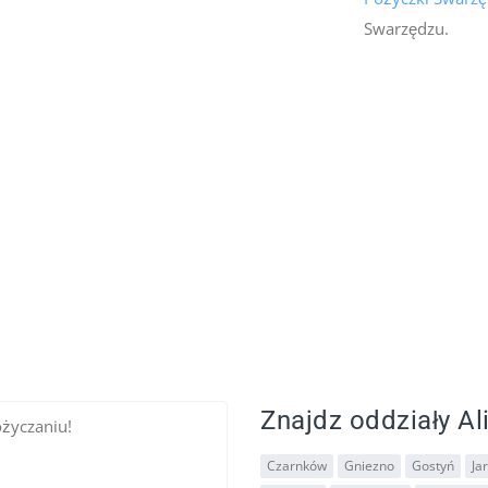
Swarzędzu.
Znajdz oddziały Ali
ożyczaniu!
Czarnków
Gniezno
Gostyń
Ja