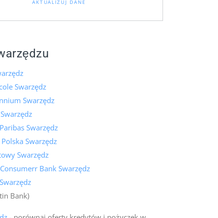
AKTUALIZUJ DANE
warzędzu
arzędz
icole Swarzędz
ennium Swarzędz
 Swarzędz
Paribas Swarzędz
 Polska Swarzędz
towy Swarzędz
 Consumerr Bank Swarzędz
 Swarzędz
tin Bank)
dz
- porównaj oferty kredytów i pożyczek w