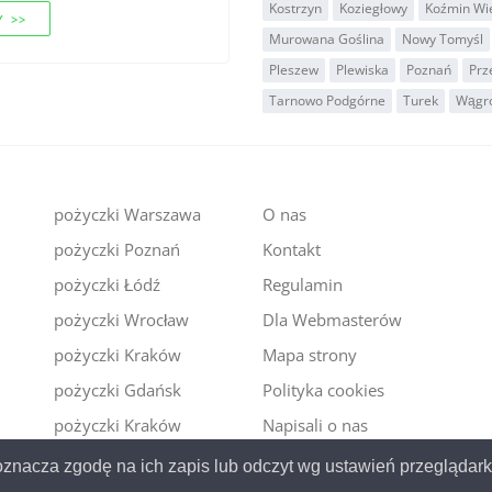
Kostrzyn
Koziegłowy
Koźmin Wie
 >>
Murowana Goślina
Nowy Tomyśl
Pleszew
Plewiska
Poznań
Prz
Tarnowo Podgórne
Turek
Wągr
pożyczki Warszawa
O nas
pożyczki Poznań
Kontakt
i
pożyczki Łódź
Regulamin
pożyczki Wrocław
Dla Webmasterów
pożyczki Kraków
Mapa strony
pożyczki Gdańsk
Polityka cookies
pożyczki Kraków
Napisali o nas
y oznacza zgodę na ich zapis lub odczyt wg ustawień przeglądar