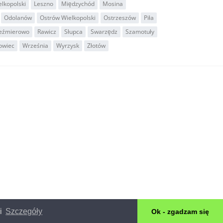
lkopolski
Leszno
Międzychód
Mosina
Odolanów
Ostrów Wielkopolski
Ostrzeszów
Piła
eźmierowo
Rawicz
Słupca
Swarzędz
Szamotuły
owiec
Września
Wyrzysk
Złotów
ki
Szczegóły
Ok - zgadzam się