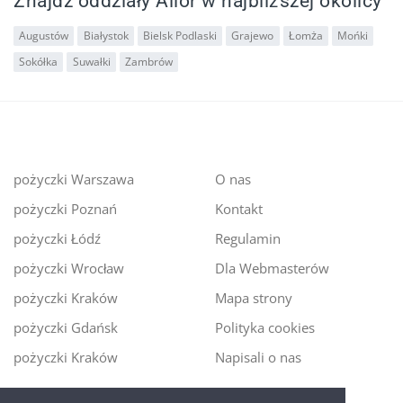
Znajdz oddziały Alior w najbliższej okolicy
Augustów
Białystok
Bielsk Podlaski
Grajewo
Łomża
Mońki
Sokółka
Suwałki
Zambrów
pożyczki Warszawa
O nas
pożyczki Poznań
Kontakt
pożyczki Łódź
Regulamin
pożyczki Wrocław
Dla Webmasterów
pożyczki Kraków
Mapa strony
pożyczki Gdańsk
Polityka cookies
pożyczki Kraków
Napisali o nas