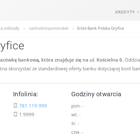
KREDYTY
ka oddziały
zachodniopomorskie
Erste Bank Polska Gryfice
yfice
acówkę bankową, która znajduje się na ul. Kościelna 6.
Oddział
ożna skorzystać ze standardowej oferty banku dotyczącej kont ba
Infolinia:
Godziny otwarcia
781 119 999
pon. -
1 9999
wt. -
śr. -
czw. -