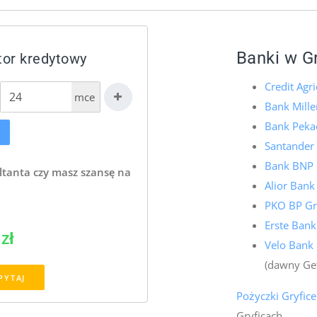
Banki w G
tor kredytowy
Credit Agri
mce
Bank Mille
Bank Pekao
Santander
Bank BNP P
ltanta czy masz szansę na
Alior Bank
PKO BP Gr
Erste Bank
zł
Velo Bank 
(dawny Ge
PYTAJ
Pożyczki Gryfice
Gryficach.